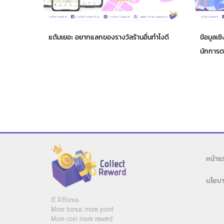
แต้มเยอะ อยากแลกของรางวัลร้านอื่นทำไงดี
ข้อมูลเช
นักการตล
หน้าแ
นโยบา
J.E.R.Bonus
More bonus more point
More coin more reward