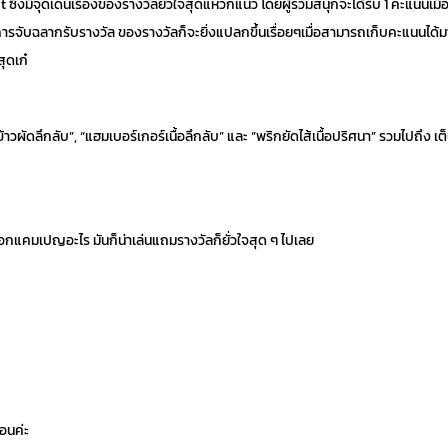
มีจุดเด่นเรื่องของรางวัลยั่วใจสุดแหวกแนว โดยผู้ร่วมสนุกจะได้รับ 1 คะแนนเมื่
ับฉลากรับรางวัล ของรางวัลก็จะยิ่งแปลกขึ้นเรื่อยๆเมื่อสามารถเก็บคะแนนได้มากขึ
ุดเก๋
วผัดลึกลับ”, “แฮมเบอร์เกอร์เนื้อลึกลับ” และ “พริกยัดไส้เนื้อปริศนา” รวมไปถึง เต็นท
ออกแคมเปญอะไร มันก็น่าเล่นแถมรางวัลก็ยั่วใจสุด ๆ ไปเลย
อนค่ะ