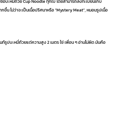
อซื้อบะหมี่ถ้วย Cup Noodle ทุกใบ โดยสามารถลงทะเบียนเก็บ
้น ไม่ว่าจะเป็นเนื้อปริศนาหรือ “Mystery Meat”, หมอนรูปเนื้อ
์รูปบะหมี่ถ้วยแต่ความสูง 2 เมตร ใช่ เพื่อน ๆ อ่านไม่ผิด มันคือ