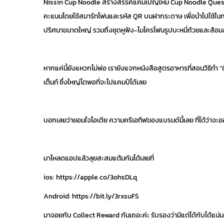
Nissin Cup Noodle สร้างสรรค์แคมเปญใหม่ Cup Noodle Quest ซึ่ง
คะแนนโดยใช้สมาร์ทโฟนและรหัส QR บนฝากระดาษ เพื่อนำไปใช้ในการจ
ปริศนาขนาดใหญ่ รวมถึงชุดหูฟัง-ไมโครโฟนรูปบะหมี่ถ้วยและส้อมส
หากแค่นี้ยังแหวกไม่พ่อ เรายังแจกหนังสือสูตรอาหารที่สอนวิธีทำ “ข้า
เต็นท์ ซึ่งใหญ่โตพอที่จะไปแคมป์ได้เลย
บอกเลยว่ายอมใจไอเดีย ความครีเอทีฟของแบรนด์นี้เลย ที่ได้ว่าจะ
มาโหลดแอปแล้วลุยสะสมแต้มกันได้เลยที่
ios: https://apple.co/3ohsDLq
Android: https://bit.ly/3rxsuFS
มาจอยกับ Collect Reward กันเถอะค่ะ รับรองว่ามีแต่ได้กับได้แน่น