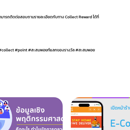
ม สามารถติดต่อสอบถามรายละเอียดกับทาง Collect Reward ได้ที่
 #collect #point #สะสมพอยท์แลกของรางวัล #สะสมพอย