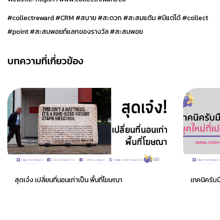
#collectreward #CRM #สบาย #สะดวก #สะสมแต้ม #มีแต่ได้ #collect
#point #สะสมพอยท์แลกของรางวัล #สะสมพอย
บทความที่เกี่ยวข้อง
สุดเจ๋ง เปลี่ยนที่นอนเก่าเป็น พื้นที่โฆษณา
เทคนิครับม