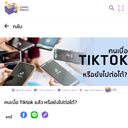
กลับ
คนเบื่อ Tiktok แล้ว หรือยังไปต่อได้?
แชร์