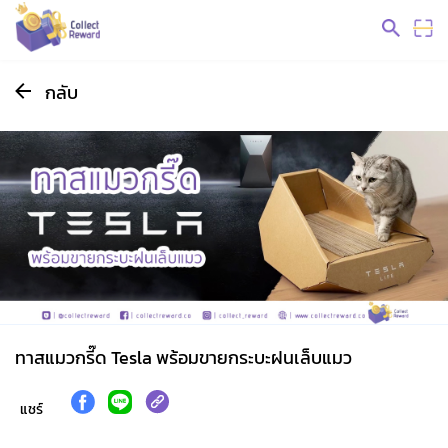
กลับ
ทาสแมวกรี๊ด Tesla พร้อมขายกระบะฝนเล็บแมว
แชร์