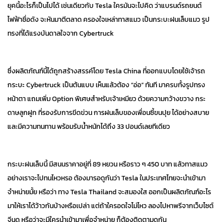
ยุคนี้อะไรก็เป็นไปได้ เช่นเดียวกับ Tesla ใครมันจะไปคิด ว่าแบรนด์รถยนต์
ไฟฟ้าชื่อดัง จะหันมาตีตลาด ครองใจเหล่าทาสแมว เป็นกระบะฝนเล็บแมว รูป
ทรงที่ได้แรงบันดาลใจจาก Cybertruck
ซึ่งผลิตภัณฑ์นี้ได้ถูกสร้างสรรค์โดย Tesla China ที่ออกแบบโดยใช้เจ้ารถ
กระบะ Cybertruck เป็นต้นแบบ เห็นแล้วต้อง “อ่อ” ทันที มาครบทั้งรูปทรง
หน้าตา แถมเพิ่ม Option พิเศษสำหรับเจ้าเหมียว ด้วยความกว้างขวาง กระ
ดาษลูกฝูก ที่รองรับการขีดข่วน การฝนเล็บของเพื่อนซี้ขนปุย ได้อย่างสบาย
และมีความทนทาน พร้อมรับน้ำหนักได้ถึง 33 ปอนด์เลยทีเดียว
กระบะฝนเล็บนี้ มีสนนราคาอยู่ที่ 89 หยวน หรือราว ๆ 450 บาท แล้วทาสแมว
อย่างเราจะไปทนไหวหรอ ต้องมารอดูกันว่า Tesla ในประเทศไทยจะนำเข้ามา
จำหน่ายมั้ย หรือว่า ทาง Tesla Thailand จะสมองใส ออกเป็นผลิตภัณฑ์อะไร
มาให้เราได้ว้าวกันบ้างหรือเปล่า แต่ถ้าใครอดใจไม่ไหว ลองไปหาพรีจากเว็บไซต์
จีนดู หรือว่าจะมีใครนำเข้ามาเพื่อจำหน่าย ก็ต้องติดตามดูกัน