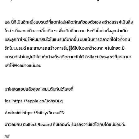
และนี่ก็เป็นอีกหนี่งแบรนด์ที่แตกไลน์ผลิตภัณฑ์ของตัวเอง สร้างสรรค์เป็นสิ่ง
ใหม่ ๆ ที่นอกเหนือจากสิ่งเดิม ๆ เพิ่มเติมคือความประทับใจต่อทั้งลูกค้าเดิม
และลูกค้าใหม่ ให้หันมาสนใจในแบรนด์มากขึ้น นับแป็นการตลาดที่ได้ใจทั้งคน
รักในแบรนด์ และสามารถสร้างการรับรู้ได้ไปในวงกว้างมาก ๆ ในไทยจะมี
แบรนด์เจ้าใหญ่เจ้าไหนทำบ้างก็รอติดตามกันได้ Collect Reward ก็จะเอามา
เล่าให้ฟังอย่างแน่นอน
มาโหลดแอปแล้วลุยสะสมแต้มกันได้เลยที่
ios: https://apple.co/3ohsDLq
Android: https://bit.ly/3rxsuFS
มาจอยกับ Collect Reward กันเถอะค่ะ รับรองว่ามีแต่ได้กับได้แน่นอนค่ะ
￼