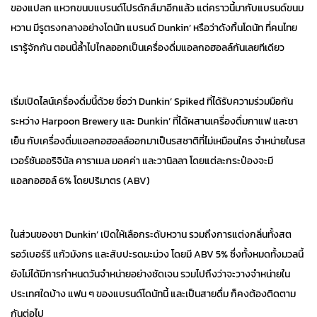
ของแปลก แหวกขนบแบรนด์โปรดักส์มาอีกแล้ว แต่คราวนี้มากับแบรนด์ขนม
หวาน มีรูตรงกลางอย่างโดนัท แบรนด์ Dunkin’ หรือว่าดังกิ้นโดนัท ที่คนไทย
เรารู้จักกัน ตอนนี้ล้ำไปไกลออกเป็นเครื่องดื่มแอลกอฮอลล์กันเลยทีเดียว
เริ่มเปิดไลน์เครื่องดื่มนี้ด้วย ชื่อว่า Dunkin’ Spiked ที่ได้รับความร่วมมือกัน
ระหว่าง Harpoon Brewery และ Dunkin’ ที่ได้ผสานเครื่องดื่มกาแฟ และชา
เย็น กับเครื่องดื่มแอลกอฮอลล์ออกมาเป็นรสชาติที่ไม่เหมือนใคร จำหน่ายในรส
เวอร์ชันออริจินัล คาราเมล มอคค่า และวานิลลา โดยแต่ละกระป๋องจะมี
แอลกอฮอล์ 6% โดยปริมาตร (ABV)
ในส่วนของชา Dunkin’ เปิดให้เลือกระดับหวาน รวมถึงการแต่งกลิ่นทั้งสต
รอว์เบอร์รี แก้วมังกร และสับปะรดมะม่วง โดยมี ABV 5% ซึ่งทั้งหมดทั้งมวลนี้
ยังไม่ได้มีการกำหนดวันจำหน่ายอย่างชัดเจน รวมไปถึงว่าจะวางจำหน่ายใน
ประเทศใดบ้าง แฟน ๆ ของแบรนด์โดนัทนี้ และเป็นสายดื่ม ก็คงต้องติดตาม
กันต่อไป