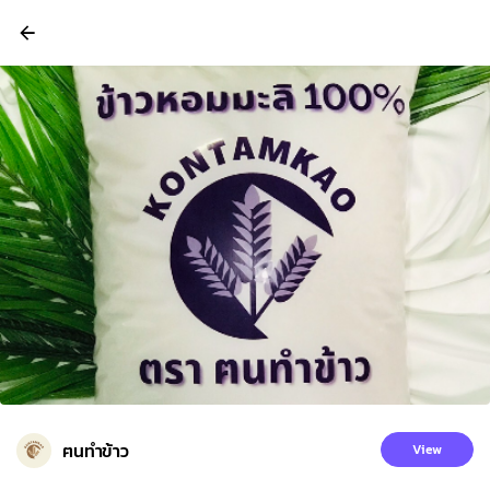
ฅนทำข้าว
View