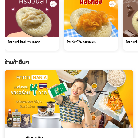
โตเกียวไส้ครีมวานิลลา?
โตเกียวไว้ฝอยทอง✨
โตเกียวไ
ร้านค้าอื่นๆ
ฟู้ดมาเนีย