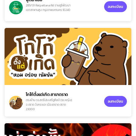
285/131 Ratpattana Rd ราษฎร์พัฒนา
ลงทะเบียน
เขต สะพานสูง กรุงเทพมหานคร 10240
โกโก้ตั้งแต่เกิด สาขาตราด
ตรงข้าม รร.สตรีประเสริฐศิลป์ (รร.หญิง)
ลงทะเบียน
จ.ตราด วังกระแจะ เมืองตราด ตราด
23000